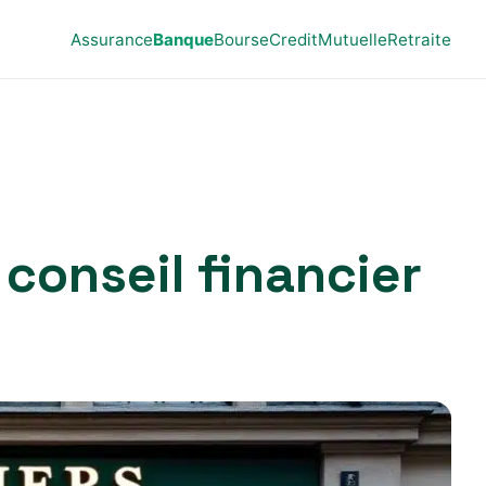
Assurance
Banque
Bourse
Credit
Mutuelle
Retraite
 conseil financier